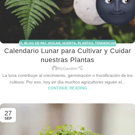
EL BLOG DE PAT
,
HOGAR
,
HUERTA
,
PLANTAS
,
TENDENCIAS
Calendario Lunar para Cultivar y Cuidar
nuestras Plantas
MyGarden
La luna contribuye al crecimiento, germinación o fructificación de los
cultivos. Por eso, hoy en día muchos agricultores siguen el...
CONTINUE READING
27
SEP