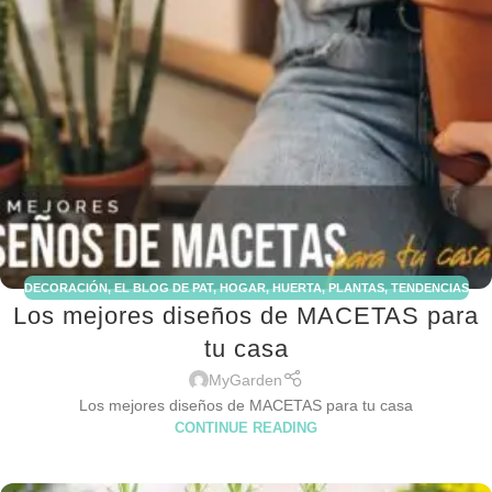
DECORACIÓN
,
EL BLOG DE PAT
,
HOGAR
,
HUERTA
,
PLANTAS
,
TENDENCIAS
Los mejores diseños de MACETAS para
tu casa
MyGarden
Los mejores diseños de MACETAS para tu casa
CONTINUE READING