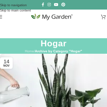
Skip to navigation
Skip to main content
Hogar
Home
/
Archive by Category "Hogar"
14
NOV