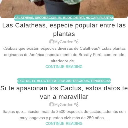
CALATHEAS
,
DECORACIÓN
,
EL BLOG DE PAT
,
HOGAR
,
PLANTAS
Las Calatheas, especie popular entre las
plantas
MyGarden
¿Sabias que existen especies diversas de Calatheas? Estas plantas
originarias de América especialmente de Brasil y Perú, comprende
alrededor de...
CONTINUE READING
CACTUS
,
EL BLOG DE PAT
,
HOGAR
,
REGALOS
,
TENDENCIAS
Si te apasionan los Cactus, estos datos te
van a maravillar
MyGarden
Sabias que... Existen más de 2500 especies de cactus, además son
muy longevos y pueden vivir más de 250 años....
CONTINUE READING