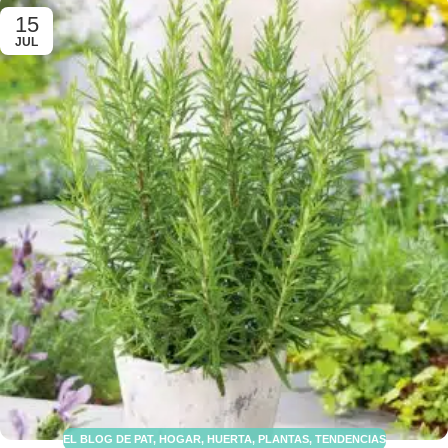
15
JUL
EL BLOG DE PAT
,
HOGAR
,
HUERTA
,
PLANTAS
,
TENDENCIAS