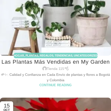
HOGAR
,
PLANTAS
,
REGALOS
,
TENDENCIAS
,
UNCATEGORIZED
Las Plantas Más Vendidas en My Garden
Tienda 115
🌱✨: Calidad y Confianza en Cada Envío de plantas y flores a Bogotá
y Colombia
CONTINUE READING
15
OCT