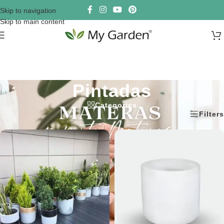
Skip to navigation
Skip to main content
Pintadas
Categories
Inicio
/
MATERAS
/
Pintadas
Filters