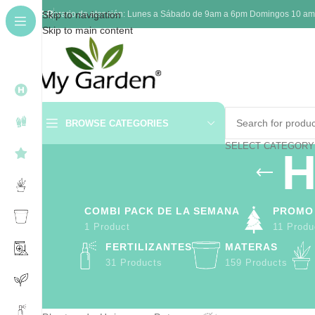
FAQ
Skip to navigation
Horario de atención: Lunes a Sábado de 9am a 6pm Domingos 10 am a 
Skip to main content
BROWSE CATEGORIES
SELECT CATEGORY
H
COMBI PACK DE LA SEMANA
PROMO
1 Product
11 Produ
FERTILIZANTES
MATERAS
31 Products
159 Products