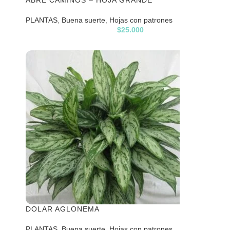
ABRE CAMINOS – HOJA GRANDE
PLANTAS
,
Buena suerte
,
Hojas con patrones
$
25.000
DOLAR AGLONEMA
PLANTAS
,
Buena suerte
,
Hojas con patrones