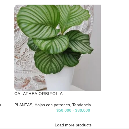
CALATHEA ORBIFOLIA
a
PLANTAS
,
Hojas con patrones
,
Tendencia
$
50.000
-
$
80.000
Load more products