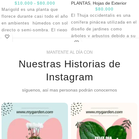
$
10.000
-
$
80.000
PLANTAS
,
Hojas de Exterior
$
80.000
Marigold es una planta que
El Thuja occidentalis es una
florece durante casi todo el año
conífera pinácea utilizada en el
en ambientes húmedos con sol
diseño de jardines como
directo o semi-sombra. El riego
árboles y arbustos debido a su
debe hacerse día de por medio,
facilidad para manejarlos en
se debe abonar al plantar y en
diferentes formas y como
floración con un compuesto
MANTENTE AL DÍA CON
setos. el riego se haca cada 4
orgánico o fertilizante para
Nuestras Historias de
o 5 días y se debe abonar cada
floración.
15 días con fertilizantes para
Instagram
follaje. Apto para cultivo como
Bonsái. Tamaño: 80cm
síguenos, así mas personas podrán conocernos