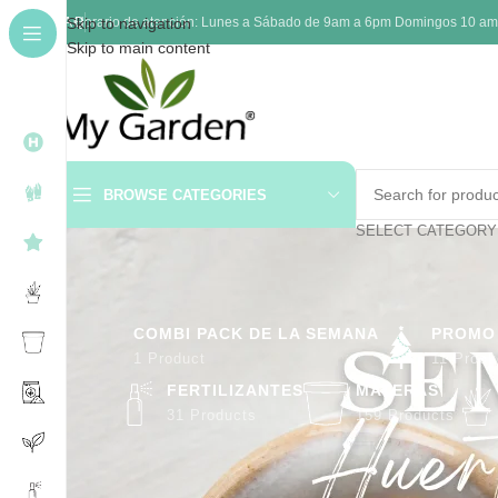
FAQ
Skip to navigation
Horario de atención: Lunes a Sábado de 9am a 6pm Domingos 10 am a 
Skip to main content
BROWSE CATEGORIES
SELECT CATEGORY
COMBI PACK DE LA SEMANA
PROMO
1 Product
11 Produ
FERTILIZANTES
MATERAS
31 Products
159 Products