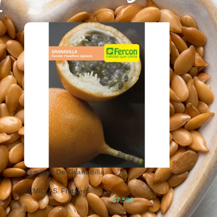
Semillas De Granadilla
SEMILLAS
,
Frutales
$
7.500