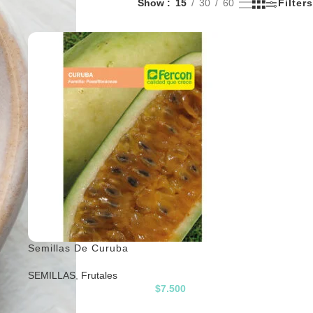
Show
15
30
60
Filters
Semillas De Curuba
SEMILLAS
,
Frutales
$
7.500