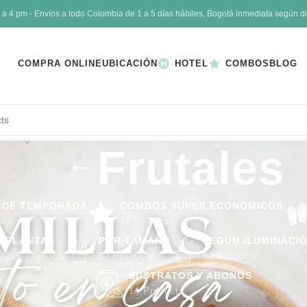
4 pm - Envíos a todo Colombia de 1 a 5 días hábiles, Bogotá inmediata según di
COMPRA ONLINE
UBICACIÓN
HOTEL
COMBOS
BLOG
Frutales
 DE TEMPORADA
COMBOS SUPER ECONOMICOS
cts
19 Products
PLANTAS
POR TAMAÑO
SEGUN ILUMINACI
226 Products
52 Products
52 Products
SUSTRATOS Y ABONOS
14 Products