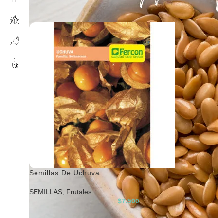
Inicio
/
SEMILLAS
/
Frutales
Semillas De Uchuva
SEMILLAS
,
Frutales
$
7.500