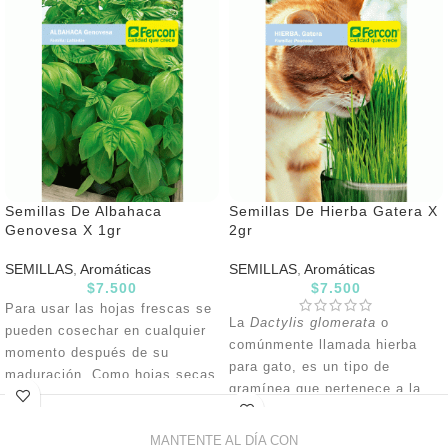
Semillas De Albahaca
Semillas De Hierba Gatera X
Genovesa X 1gr
2gr
SEMILLAS
,
Aromáticas
SEMILLAS
,
Aromáticas
$
7.500
$
7.500
Para usar las hojas frescas se
La
Dactylis glomerata
o
pueden cosechar en cualquier
comúnmente llamada hierba
momento después de su
para gato, es un tipo de
maduración. Como hojas secas
gramínea que pertenece a la
cosechar al momento que
familia Poaceae. Es rica en
empiezan a abrir sus flores.
oxígeno, nutrientes, proteínas,
MANTENTE AL DÍA CON
Sembrar en suelo fertilizado y