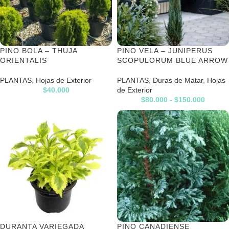
PINO BOLA – THUJA
PINO VELA – JUNIPERUS
ORIENTALIS
SCOPULORUM BLUE ARROW
PLANTAS
,
Hojas de Exterior
PLANTAS
,
Duras de Matar
,
Hojas
$
40.000
de Exterior
$
80.000
-
$
150.000
DURANTA VARIEGADA
PINO CANADIENSE