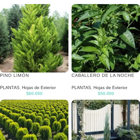
PINO LIMÓN
CABALLERO DE LA NOCHE
PLANTAS
,
Hojas de Exterior
PLANTAS
,
Hojas de Exterior
$
60.000
$
50.000