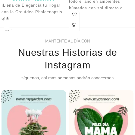
todo el año en ambientes
¡Llena de Elegancia tu Hogar
húmedos con sol directo o
con la Orquídea Phalaenopsis!
semi-sombra. El riego debe
🌿🌟
hacerse día de por medio, se
debe abonar al plantar y en
Tamaño perfecto:
Altura de
floración con un compuesto
tallo entre 60-70 cm, con 2
MANTENTE AL DÍA CON
orgánico o fertilizante para
varas y más de 7 flores por
floración.
planta. 💜
Nuestras Historias de
🌿
Decora tu hogar u oficina
Instagram
con la elegancia de la
Orquídea Phalaenopsis.
síguenos, así mas personas podrán conocernos
¡Ordénala ahora y transforma
tus espacios!
🌸