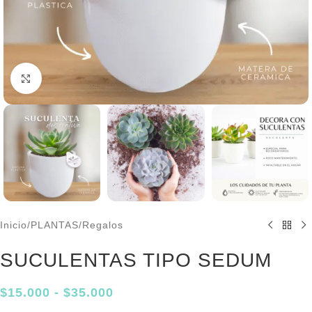
Click to enlarge
Inicio
/
PLANTAS
/
Regalos
SUCULENTAS TIPO SEDUM
$
15.000
-
$
35.000