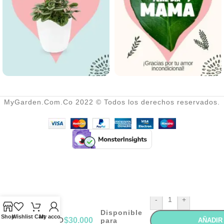
variedad de colores. La
floración de la dalia se da
comenzando el verano y puede
ir hasta terminar el otoño.
MyGarden.Com.Co 2022 © Todos los derechos reservados.
-
+
Disponible
Shop
Wishlist
Cart
My account
CAYENO
$
30.000
para
AÑADIR