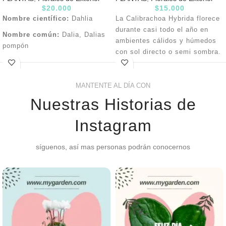
$
20.000
$
15.000
Nombre científico:
Dahlia
La Calibrachoa Hybrida florece
durante casi todo el año en
Nombre común:
Dalia, Dalias
ambientes cálidos y húmedos
pompón
con sol directo o semi sombra.
Altura:
De 10 cm. Hasta 1
El riego se puede hacer cada 3
metro
días evitando encharcamientos
MANTENTE AL DÍA CON
y en floración se debe abonar
Características
semanalmente con fertilizantes
Nuestras Historias de
La planta conocida como Dalia
líquidos, el mantenimiento se
pertenece a la familia de las
hace quitando flores y hojas
Instagram
Compositae. Esta planta es
marchitas.
originaria de México y cuenta
síguenos, así mas personas podrán conocernos
con características como ser
herbácea y perenne.
Además de esto cuenta con
hojas que son compuestas y
también con hermosas y
grandes flores que se
presentan dobles y con