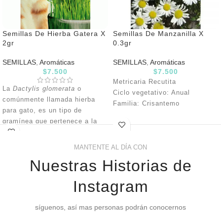
Semillas De Hierba Gatera X
Semillas De Manzanilla X
2gr
0.3gr
SEMILLAS
,
Aromáticas
SEMILLAS
,
Aromáticas
$
7.500
$
7.500
Metricaria Recutita
La
Dactylis glomerata
o
Ciclo vegetativo: Anual
comúnmente llamada hierba
Familia: Crisantemo
para gato, es un tipo de
Semillas aprox: 3.900
gramínea que pertenece a la
familia Poaceae. Es rica en
oxígeno, nutrientes, proteínas,
MANTENTE AL DÍA CON
vitaminas y fibras, siendo así
Nuestras Historias de
uno de los alimentos y
purgantes naturales para gatos
Instagram
de mayor consumo; y no es
para menos, pues tener esta
síguenos, así mas personas podrán conocernos
planta en casa le puede traer
múltiples beneficios a tu gato .