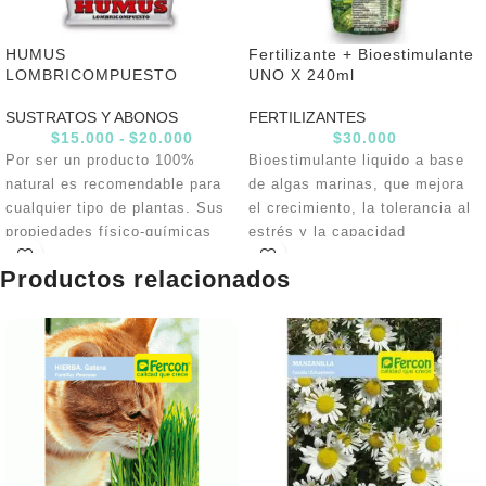
HUMUS
Fertilizante + Bioestimulante
LOMBRICOMPUESTO
UNO X 240ml
SUSTRATOS Y ABONOS
FERTILIZANTES
$
15.000
-
$
20.000
$
30.000
Por ser un producto 100%
Bioestimulante liquido a base
natural es recomendable para
de algas marinas, que mejora
cualquier tipo de plantas. Sus
el crecimiento, la tolerancia al
propiedades físico-químicas
estrés y la capacidad
ayudan a aumentar la retención
fotosintética de todo tipo de
Productos relacionados
de humedad, estabilizar el pH
plantas. Uno promueve la
del suelo y mejorar la fijación
división celular mejorando el
del Nitrógeno
desarrollo de las raíces la
floración, la rectificación y la
resistencia a enfermedades.