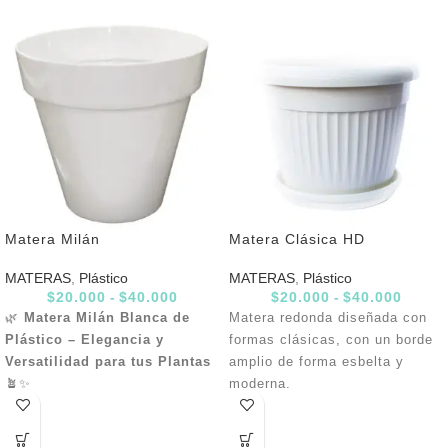
Matera Milán
Matera Clásica HD
MATERAS
,
Plástico
MATERAS
,
Plástico
$
20.000
-
$
40.000
$
20.000
-
$
40.000
🌿
Matera Milán Blanca de
Matera redonda diseñada con
Plástico – Elegancia y
formas clásicas, con un borde
Versatilidad para tus Plantas
amplio de forma esbelta y
🪴✨
moderna.
Tu
Matera Milán Blanca
es el
complemento perfecto para