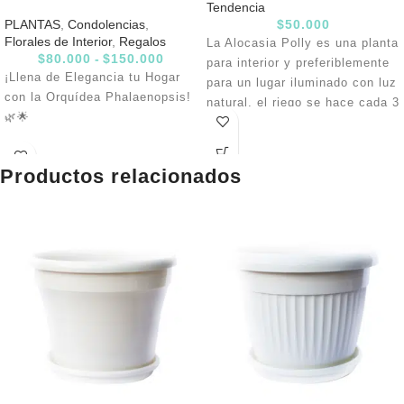
Tendencia
PLANTAS
,
Condolencias
,
$
50.000
Florales de Interior
,
Regalos
La Alocasia Polly es una planta
$
80.000
-
$
150.000
para interior y preferiblemente
¡Llena de Elegancia tu Hogar
para un lugar iluminado con luz
con la Orquídea Phalaenopsis!
natural, el riego se hace cada 3
🌿🌟
o 4 días evitando
encharcamiento y manteniendo
Tamaño perfecto:
Altura de
el sustrato húmedo, se
tallo entre 60-70 cm, con 2
Productos relacionados
recomienda pulverizar las hojas
varas y más de 7 flores por
frecuentemente y abonar
planta. 💜
quincenalmente con
🌿
Decora tu hogar u oficina
fertilizantes para follaje. El
con la elegancia de la
mantenimiento se hace
Orquídea Phalaenopsis.
quitando las hojas secas.
¡Ordénala ahora y transforma
tus espacios!
🌸