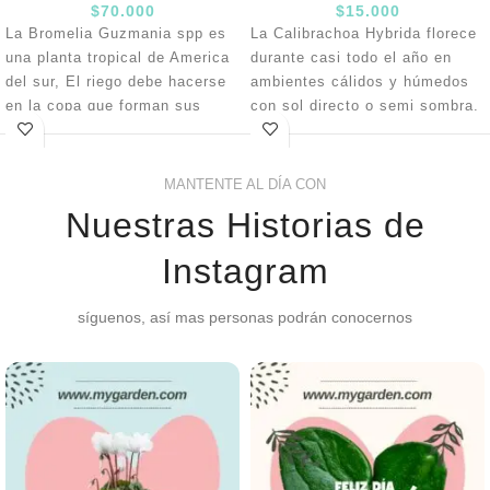
$
70.000
$
15.000
La Bromelia Guzmania spp es
La Calibrachoa Hybrida florece
una planta tropical de America
durante casi todo el año en
del sur, El riego debe hacerse
ambientes cálidos y húmedos
en la copa que forman sus
con sol directo o semi sombra.
hojas y vaporizando
El riego se puede hacer cada 3
regularmente. Humedecer solo
días evitando encharcamientos
un poco el sustrato, necesita
y en floración se debe abonar
MANTENTE AL DÍA CON
alta iluminación evitando el sol
semanalmente con fertilizantes
Nuestras Historias de
directo. Sustrato de siembra a
líquidos, el mantenimiento se
base de tierra de jardín, turba y
hace quitando flores y hojas
Instagram
arena. La reproducción por
marchitas.
medio de hijuelos que salen en
síguenos, así mas personas podrán conocernos
la base de la planta, se
separan una ve están maduros.
Maceta tejida esta agotada