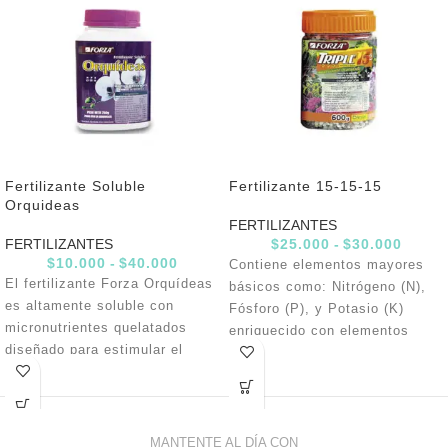
Fertilizante Soluble
Fertilizante 15-15-15
Orquideas
FERTILIZANTES
FERTILIZANTES
$
25.000
-
$
30.000
$
10.000
-
$
40.000
Contiene elementos mayores
El fertilizante Forza Orquídeas
básicos como: Nitrógeno (N),
es altamente soluble con
Fósforo (P), y Potasio (K)
micronutrientes quelatados
enriquecido con elementos
diseñado para estimular el
menores para una nutrición
ﬂorecimiento, la vivacidad de
sana y balanceada de sus
los colores y la belleza
plantas.
perdurable en todas las
variedades de orquídeas.
MANTENTE AL DÍA CON