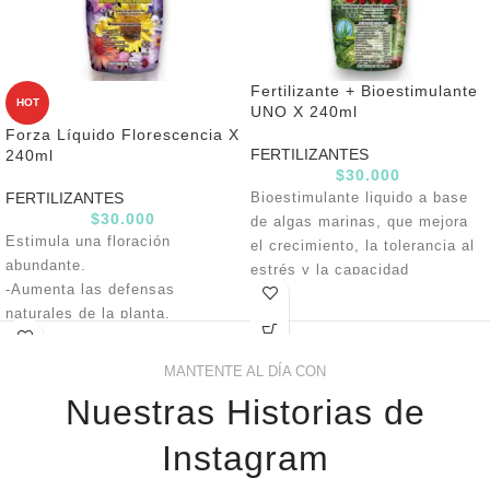
Fertilizante + Bioestimulante
HOT
UNO X 240ml
Forza Líquido Florescencia X
FERTILIZANTES
240ml
$
30.000
FERTILIZANTES
Bioestimulante liquido a base
$
30.000
de algas marinas, que mejora
Estimula una floración
el crecimiento, la tolerancia al
abundante.
estrés y la capacidad
-Aumenta las defensas
fotosintética de todo tipo de
naturales de la planta.
plantas. Uno promueve la
-Rápida asimilación de los
división celular mejorando el
nutrientes.
desarrollo de las raíces la
MANTENTE AL DÍA CON
-Recupera las plantas.
floración, la rectificación y la
Nuestras Historias de
-Suple deficiencias de Fósforo
resistencia a enfermedades.
(P) en las plantas.
Instagram
-No quema las raíces.