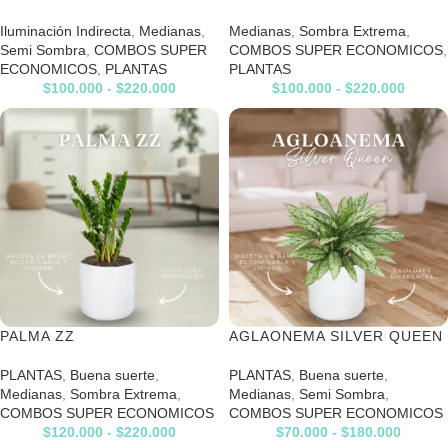
Iluminación Indirecta
,
Medianas
,
Medianas
,
Sombra Extrema
,
Semi Sombra
,
COMBOS SUPER
COMBOS SUPER ECONOMICOS
,
ECONOMICOS
,
PLANTAS
PLANTAS
$
100.000
-
$
220.000
$
100.000
-
$
220.000
PALMA ZZ
AGLAONEMA SILVER QUEEN
PLANTAS
,
Buena suerte
,
PLANTAS
,
Buena suerte
,
Medianas
,
Sombra Extrema
,
Medianas
,
Semi Sombra
,
COMBOS SUPER ECONOMICOS
COMBOS SUPER ECONOMICOS
$
120.000
-
$
220.000
$
70.000
-
$
180.000