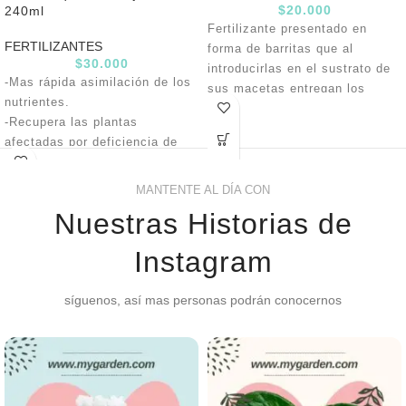
$
20.000
240ml
Fertilizante presentado en
FERTILIZANTES
forma de barritas que al
$
30.000
introducirlas en el sustrato de
-Mas rápida asimilación de los
sus macetas entregan los
nutrientes.
nutrientes esenciales en
-Recupera las plantas
porciones equilibradas para el
afectadas por deficiencia de
desarrollo y mantenimiento de
Nitrógeno (N).
plantas verdes.
-Estimula la aparición de
MANTENTE AL DÍA CON
brotes.
Nuestras Historias de
– Mejora el crecimiento de las
raíces.
Instagram
– No quema la planta ni raíces
síguenos, así mas personas podrán conocernos