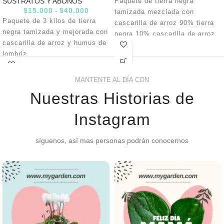
SUSTRATOS Y ABONOS
Paquete de tierra negra
$
15.000
-
$
40.000
tamizada mezclada con
Paquete de 3 kilos de tierra
cascarilla de arroz 90% tierra
negra tamizada y mejorada con
negra 10% cascarilla de arroz
cascarilla de arroz y humus de
lombriz
40% tierra negra
MANTENTE AL DÍA CON
40% cascarilla de arroz
Nuestras Historias de
20% humus lombricompuesto
Instagram
síguenos, así mas personas podrán conocernos