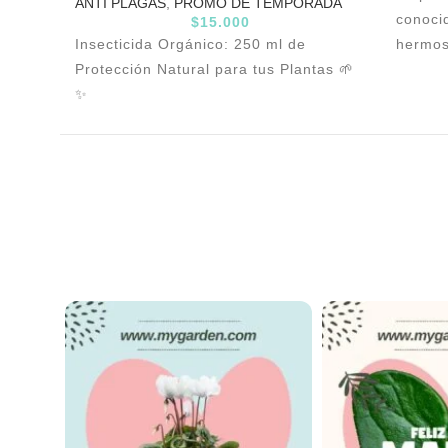
ANTI PLAGAS
,
PROMO DE TEMPORADA
conoci
$
15.000
Insecticida Orgánico: 250 ml de
hermos
Protección Natural para tus Plantas 🌱
tempor
✨
adecua
manten
período
alguna
de Nav
La pla
14 cm 