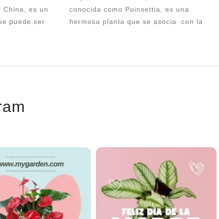
 China, es un
conocida como Poinsettia, es una
ue puede ser
hermosa planta que se asocia con la
 jardín y en
temporada navideña. Cuidarla
pensable para
adecuadamente puede garantizar que
{as amigable .
mantenga su belleza durante todo el
período festivo y más allá. Aquí tienes
 cm de altura
algunas pautas para cuidar una planta
 matera
de Navidad
gram
La planta viene en maceta de cultivo de
14 cm y mide 45 cm de altura aprox