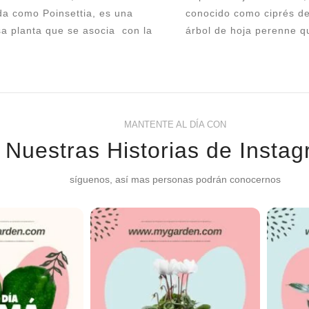
da como Poinsettia, es una
conocido como ciprés de
a planta que se asocia con la
árbol de hoja perenne q
ada navideña. Cuidarla
una adición hermosa a tu
damente puede garantizar que
esta NAVIDAD son indis
ga su belleza durante todo el
que tu decoración sea m
 festivo y más allá. Aquí tienes
El pino mide de 60 a 70
s pautas para cuidar una planta
aprox y va sembrado en
MANTENTE AL DÍA CON
idad
Nuestras Historias de Insta
nta viene en maceta de cultivo de
y mide 45 cm de altura aprox
síguenos, así mas personas podrán conocernos