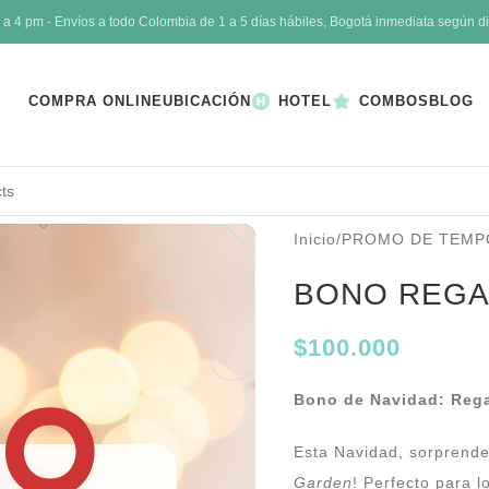
4 pm - Envíos a todo Colombia de 1 a 5 días hábiles, Bogotá inmediata según di
COMPRA ONLINE
UBICACIÓN
HOTEL
COMBOS
BLOG
Inicio
/
PROMO DE TEMP
BONO REGAL
$
100.000
Bono de Navidad: Regal
Esta Navidad, sorprende
Garden
! Perfecto para l