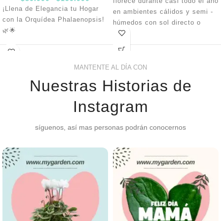
florece durante casi todo el año
¡Llena de Elegancia tu Hogar
en ambientes cálidos y semi -
con la Orquídea Phalaenopsis!
húmedos con sol directo o
🌿🌟
semi sombra, evitando
encharcamientos. El riego se
Tamaño perfecto:
Altura de
puede hacer cada 8 días y en
tallo entre 60-70 cm, con 2
floración se debe abonar con
MANTENTE AL DÍA CON
varas y más de 7 flores por
fertilizantes líquidos, el
planta. 💜
Nuestras Historias de
mantenimiento se hace
🌿
Decora tu hogar u oficina
podando y quitando flores y
Instagram
con la elegancia de la
hojas marchitas.
Orquídea Phalaenopsis.
síguenos, así mas personas podrán conocernos
¡Ordénala ahora y transforma
tus espacios!
🌸